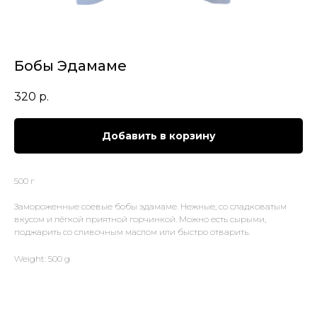
Бобы Эдамаме
320
р.
Добавить в корзину
500 г
Замороженные соевые бобы эдамаме. Нежные, со сладковатым
вкусом и лёгкой приятной горчинкой. Можно есть сырыми,
поджарить со сливочным маслом или быстро отварить.
Weight: 500 g