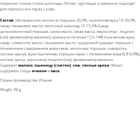
покрытые тонким слоем шоколада. Лёгкие, хрустящие и идеально подходят
для перекуса или паузы с кофе.
Состав
: обезжиренное молоко в порошке 20,5%, пшеничная мука 19-20,5%,
сахар, пальмовое масло, молочный шоколад 15-15,5% (сахар,
цельномолочный порошок, какао-масло, какао-масса, эмульгатор - лецитин
(соя), ароматизатор ванилин), крошка из печенья 13,5-14% (пшеничная мука,
сахар, сливочное масло, пальмовое масло, кукурузный крахмал, порошок с
пониженным содержанием жира какао, молочные порошки, сыворотка,
лесные орехи), мука пшеничная, порошок какао с понижением жира (0,8-0,9%),
лесные орехи, эмульгатор лецитин (соя), ароматизатор ванилин.
Содержит
молоко
,
пшеницу (глютен)
,
сою
,
лесные орехи
. Может
содержать следы
ячменя
и
овса
.
Страна производства: Италия
Weight: 90 g