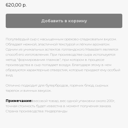
620,00
р.
Добавить в корзину
Полутвёрдый сыр с насыщенным орехово-сладковатым вкусом.
Обладает нежной, эластичной текстурой и лёгким ароматом.
Одним из уникальных аспектов голландского Maasdam является
способ его изготовления. При производстве сыра используется
метод "формирования глазков", при котором в процессе
производства в сыр попадает воздух. Благодаря этому в нем
образуются характерные отверстия, которые придают ему особый
вид.
Отлично подходит для бутербродов, горячих блюд, сырных
тарелок и винных закусок.
Примечание:
весовой товар, вес одной упаковки около 200г,
точная стоимость будет известна в момент получения заказа.
Страна производства: Нидерланды