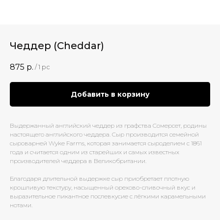
Чеддер (Cheddar)
875
р.
/
1 pc
Добавить в корзину
Выдержанный английский чеддер из графства Сомерсет, родины
настоящего английского чеддера. Сыр производится семейной
сыроварней Wyke Farms, которая занимается сыроделием с 1861
года и считается одним из старейших и самых известных
производителей чеддера в Великобритании.
Благодаря длительной выдержке сыр приобретает плотную
крошливую текстуру, насыщенный орехово-сливочный вкус и
выразительное пикантное послевкусие с лёгкими карамельными
нотами.