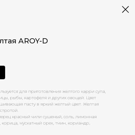
лтая AROY-D
льзуется для приготовления желтого карри супа,
ицы, рыбы, картофеля и других овощей. Цвет
ашивающая пасту в яркий желтый цвет. Желтая
стротой.
 перец красный чили сушеный, соль, лимонная
, корица, мускатный орех, тмин, кориандр,