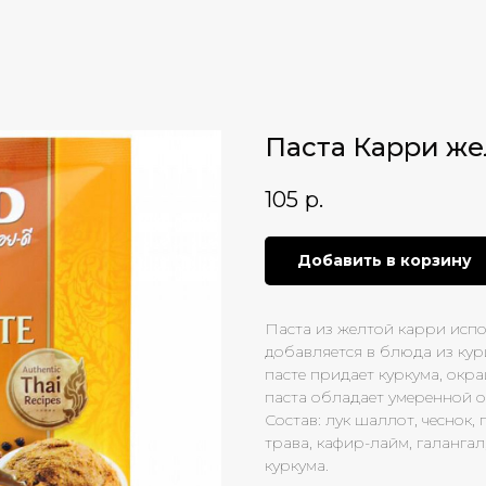
Паста Карри же
105
р.
Добавить в корзину
Паста из желтой карри испо
добавляется в блюда из кур
пасте придает куркума, окр
паста обладает умеренной о
Состав: лук шаллот, чеснок,
трава, кафир-лайм, галангал
куркума.