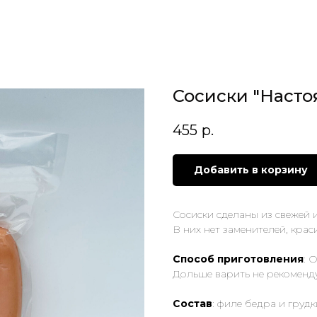
Сосиски "Наст
455
р.
Добавить в корзину
Сосиски сделаны из свежей 
В них нет заменителей, крас
Способ приготовления
: 
Дольше варить не рекоменду
Состав
: филе бедра и грудк