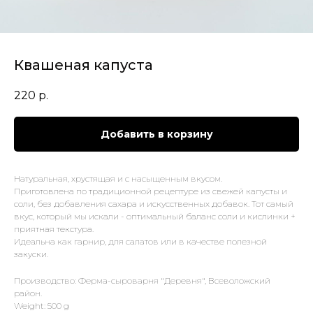
Квашеная капуста
220
р.
Добавить в корзину
Натуральная, хрустящая и с насыщенным вкусом.
Приготовлена по традиционной рецептуре из свежей капусты и
соли, без добавления сахара и искусственных добавок. Тот самый
вкус, который мы искали - оптимальный баланс соли и кислинки +
приятная текстура.
Идеальна как гарнир, для салатов или в качестве полезной
закуски.
Производство: Ферма-сыроварня "Деревня", Всеволожский
район.
Weight: 500 g