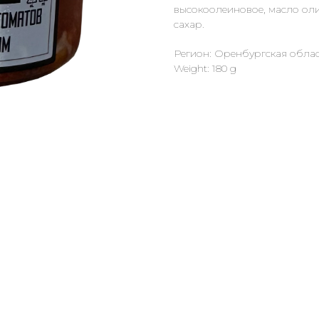
высокоолеиновое, масло олив
сахар.
Регион: Оренбургская обла
Weight: 180 g