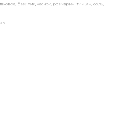
ковое, базилик, чеснок, розмарин, тимьян, соль,
сть