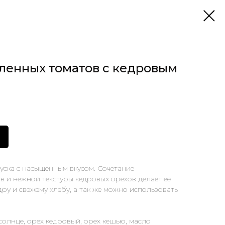
яленных томатов с кедровым
уска с насыщенным вкусом. Сочетание
в и нежной текстуры кедровых орехов делает её
дру и свежему хлебу, а так же можно использовать
 солнце, орех кедровый, орех кешью, масло