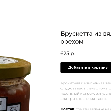
Брускетта из в
орехом
625
р.
Добавить в корзину
Ароматная и изысканная зак
сладковатых вяленых томато
идеальной к сырам, вину, си
для приготовления пасты.
Состав
: томаты вяленые на