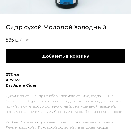
Сидр сухой Молодой Холодный
595
р.
/
1 pc
Добавить в корзину
375 мл
ABV 6%
Dry Apple Cider
Сухой игристый сидр из яблок прямого отжима, созданный в
Санкт-Петербурге специально к Неделе молодого сидра. Свежий,
яркий и по-петербургски кислотный, с натуральной газацией,
лёгким осадком и чистым яблочным вкусом без лишней сладости.
Andreev Ciderworks работает только с локальными яблоками
Ленинградской и Псковской областей и выпускает сидры