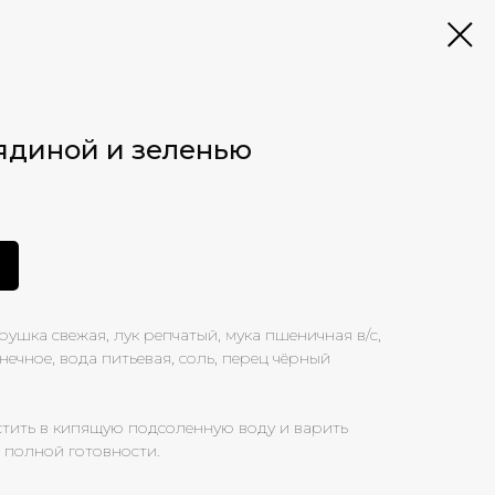
ядиной и зеленью
трушка свежая, лук репчатый, мука пшеничная в/с,
ечное, вода питьевая, соль, перец чёрный
стить в кипящую подсоленную воду и варить
о полной готовности.