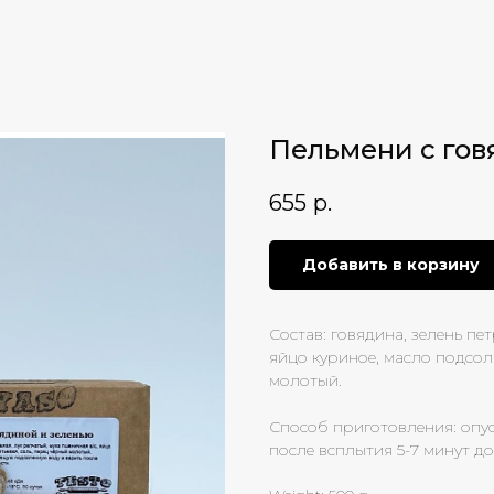
Пельмени с гов
655
р.
Добавить в корзину
Состав: говядина, зелень пе
яйцо куриное, масло подсолн
молотый.
Способ приготовления: опу
после всплытия 5-7 минут д