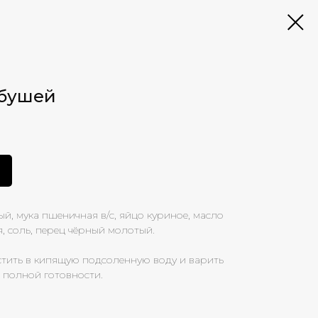
рбушей
ый, мука пшеничная в/с, яйцо куриное, масло
, соль, перец чёрный молотый.
стить в кипящую подсоленную воду и варить
о полной готовности.