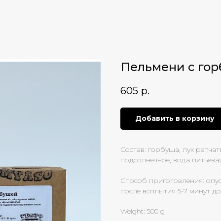
Пельмени с го
605
р.
Добавить в корзину
Состав: горбуша, лук репчат
подсолнечное, вода питьевая
Способ приготовления: опу
после всплытия 5-7 минут д
Weight: 500 g