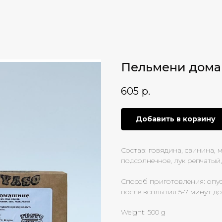
Пельмени дом
605
р.
Добавить в корзину
Состав: говядина, свинина, 
подсолнечное, лук репчатый,
Способ приготовления: опу
после всплытия 5-7 минут д
Weight: 500 g