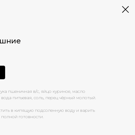
ашние
мука пшеничная в/с, яйцо куриное, масло
 вода питьевая, соль, перец чёрный молотый.
стить в кипящую подсоленную воду и варить
о полной готовности.