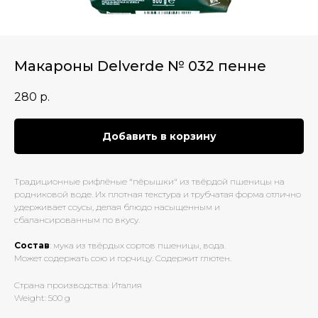
Макароны Delverde № 032 пенне
280
р.
Добавить в корзину
Традиционные рифлёные "пёрышки" из твёрдой пшеницы на
родниковой воде. Их плотная текстура и трубчатая форма отлично
удерживает соусы, делая блюдо насыщенным и
сбалансированным по вкусу.
Состав
: мука из твёрдых сортов пшеницы, вода.
Может содержать сою и горчицу. Содержит глютен.
Страна производства: Италия
Weight: 500 g