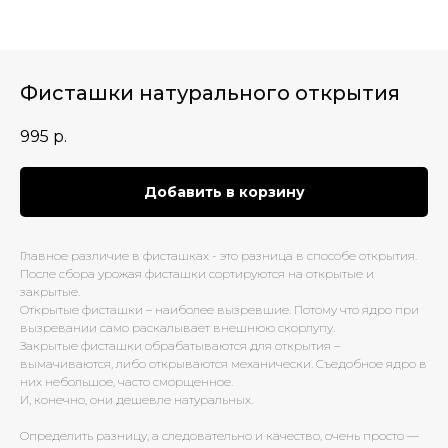
Фисташки натурального открытия
995
р.
Добавить в корзину
Главное различие в фисташках - это разница в способе открытия.
После сбора урожая фисташки сортируются на открытые и
закрытые.
Открытые фисташки – наиболее вызревшие. Потому что ядро при
вызревании само раскалывает внешнюю скорлупу.
Закрытые фисташки обрабатываются для открытия –
вымачиваются, либо открываются механически. Съедобное ядро в
них небольшое, часто сморщенное.
И, конечно, они дешевле натуральных.
Определить разницу, а следовательно и качество, очень просто —