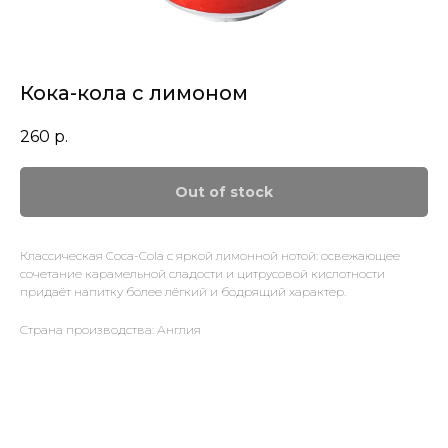
Кока-кола с лимоном
260
р.
Out of stock
Классическая Coca-Cola с яркой лимонной нотой: освежающее
сочетание карамельной сладости и цитрусовой кислотности
придаёт напитку более лёгкий и бодрящий характер.
Страна производства: Англия