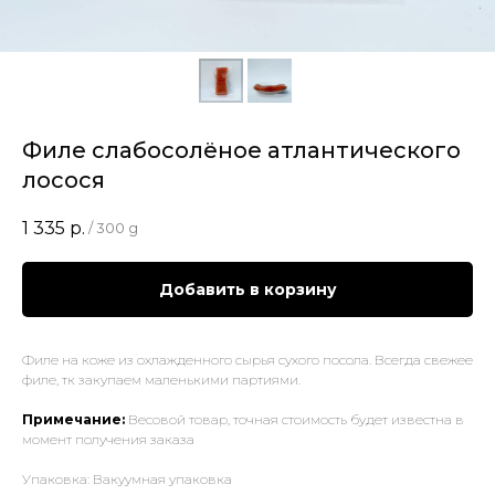
Филе слабосолёное атлантического
лосося
1 335
р.
/
300 g
Добавить в корзину
Филе на коже из охлажденного сырья сухого посола. Всегда свежее
филе, тк закупаем маленькими партиями.
Примечание:
Весовой товар, точная стоимость будет известна в
момент получения заказа
Упаковка: Вакуумная упаковка