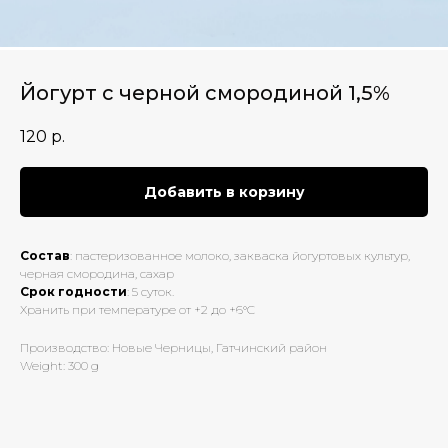
Йогурт с черной смородиной 1,5%
120
р.
Добавить в корзину
Состав
: пастеризованное молоко, закваска йогуртовых культур,
черная смородина, сахар
Срок годности
: 5 суток.
Хранить при температуре от +2 до +6°С
Производство: Новые Черницы, Гатчинский район
Weight: 300 g