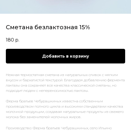
Сметана безлактозная 15%
180
р.
Добавить в корзину
Нежная термостатная сметана из натуральных сливок с мягким
вкусом и бархатистой текстурой. Благодаря добавлению фермента
лактазы она сохраняет все качества классической сметаны, но
подходит людям с непереносимостью лактозы.
Ферма братьев Чебурашкиных известна собственным
производством полного цикла и высокими стандартами качества
молочной продукции, создавая натуральные продукты из свежего
молока без заменителей молочных жиров.
Производство: Ферма братьев Чебурашкиных, село Ильино