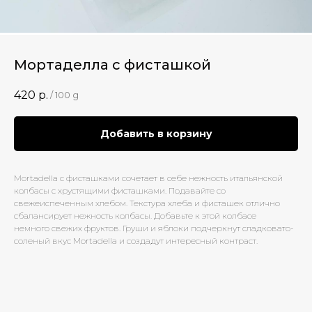
Мортаделла с фисташкой
420
р.
/
100 g
Добавить в корзину
Mortadella с фисташками сочетает в себе нежность итальянской
колбасы с хрустящими фисташками. Подавайте со
свежеиспеченным хлебом. Текстура хлеба и фисташек отлично
сбалансирует нежность колбасы. Добавьте к этой колбасе
немного свежих фруктов. Груши и яблоки подчеркнут сладковато-
соленый вкус Mortadella и создадут интересный контраст.