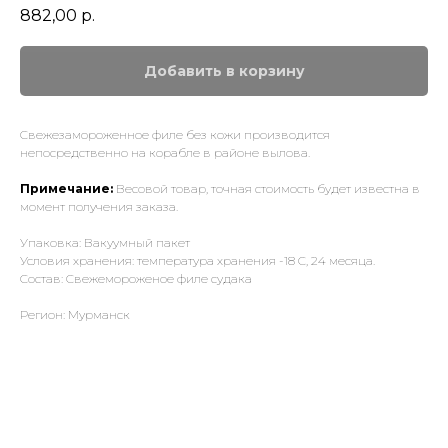
882,00
р.
Добавить в корзину
Свежезамороженное филе без кожи производится
непосредственно на корабле в районе вылова.
Примечание:
Весовой товар, точная стоимость будет известна в
момент получения заказа.
Упаковка: Вакуумный пакет
Условия хранения: температура хранения -18 С, 24 месяца.
Состав: Свежемороженое филе судака
Регион: Мурманск