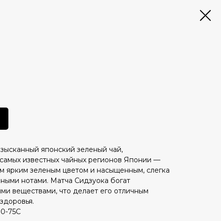
изысканный японский зеленый чай,
самых известных чайных регионов Японии —
им ярким зеленым цветом и насыщенным, слегка
яными нотами. Матча Сидзуока богат
ми веществами, что делает его отличным
здоровья.
70-75С