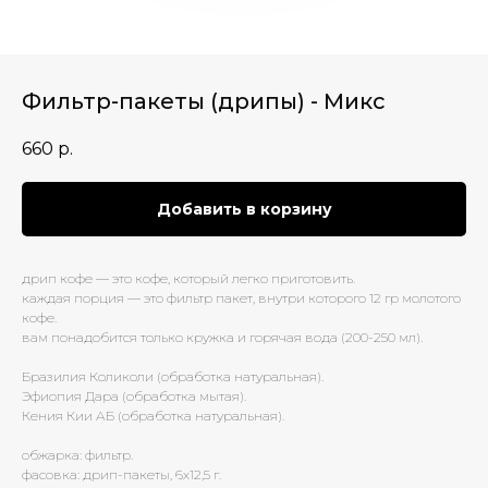
Фильтр-пакеты (дрипы) - Микс
660
р.
Добавить в корзину
дрип кофе — это кофе, который легко приготовить.
каждая порция — это фильтр пакет, внутри которого 12 гр молотого
кофе.
вам понадобится только кружка и горячая вода (200-250 мл).
Бразилия Коликоли (обработка натуральная).
Эфиопия Дара (обработка мытая).
Кения Кии АБ (обработка натуральная).
обжарка: фильтр.
фасовка: дрип-пакеты, 6х12,5 г.