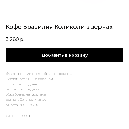
Кофе Бразилия Коликоли в зёрнах
3 280
р.
Добавить в корзину
букет: грецкий орех, абрикос, шоколад
кислотность: ниже средней
сладость: средняя
плотность: средняя
обработка: натуральная
регион: Суль-де-Минас
высота: 780 - 1350 м
Weight: 1000 g