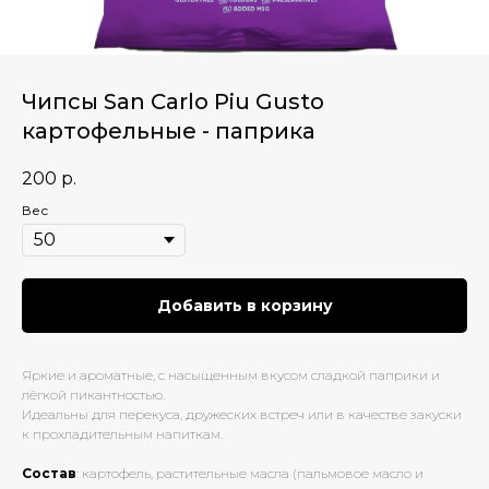
Чипсы San Carlo Piu Gusto
картофельные - паприка
200
р.
Вес
Добавить в корзину
Яркие и ароматные, с насыщенным вкусом сладкой паприки и
лёгкой пикантностью.
Идеальны для перекуса, дружеских встреч или в качестве закуски
к прохладительным напиткам.
Состав
: картофель, растительные масла (пальмовое масло и