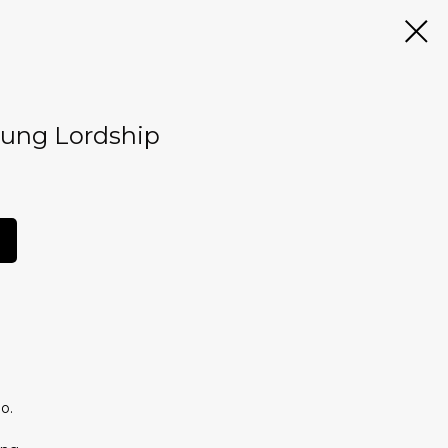
ung Lordship
о.