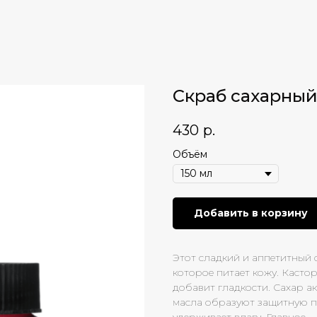
Скраб сахарный
430
р.
Объём
Добавить в корзину
Этот сладкий и аппетитный 
которое питает кожу. Кастор
добавит гладкости. Сахар а
масла образуют защитную п