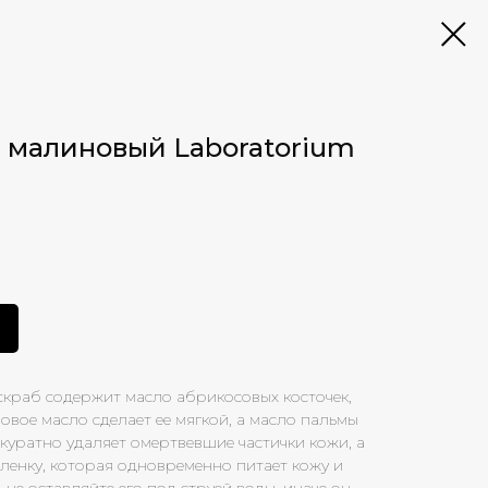
 малиновый Laboratorium
скраб содержит масло абрикосовых косточек,
овое масло сделает ее мягкой, а масло пальмы
ккуратно удаляет омертвевшие частички кожи, а
ленку, которая одновременно питает кожу и