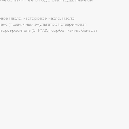
 не оставляйте его под струей воды, иначе он
овое масло, касторовое масло, масло
ианс (пшеничный эмульгатор), стеариновая
ор, краситель (CI 14720), сорбат калия, бензоат