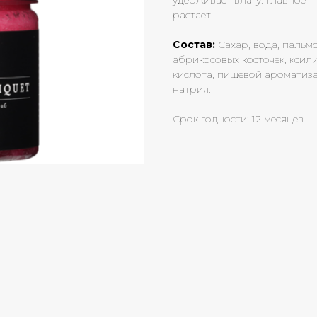
удерживает влагу. Главное —
растает.
Состав:
Сахар, вода, пальм
абрикосовых косточек, ксил
кислота, пищевой ароматизат
натрия.
Срок годности: 12 месяцев